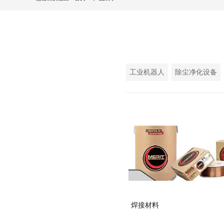
工业机器人
除尘净化设备
焊接材料