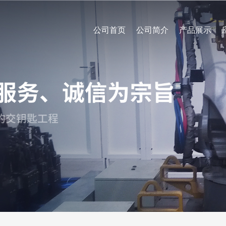
公司首页
公司简介
产品展示