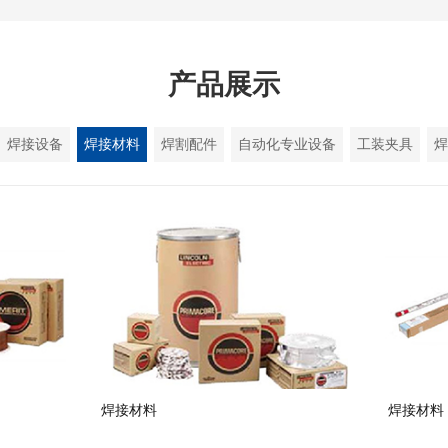
产品展示
焊接设备
焊接材料
焊割配件
自动化专业设备
工装夹具
焊
焊接材料
焊接材料