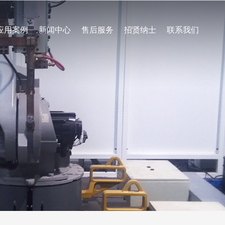
应用案例
新闻中心
售后服务
招贤纳士
联系我们