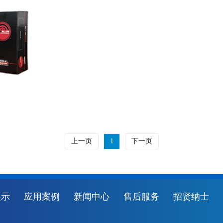
上一页
1
下一页
展示
应用案例
新闻中心
售后服务
招贤纳士