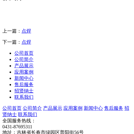
上一篇：
点焊
下一篇：
点焊
公司首页
公司简介
产品展示
应用案例
新闻中心
售后服务
招贤纳士
联系我们
公司首页
公司简介
产品展示
应用案例
新闻中心
售后服务
招
贤纳士
联系我们
全国服务热线：
0431-87695311
地址：吉林省长春市绿园区普阳街56号